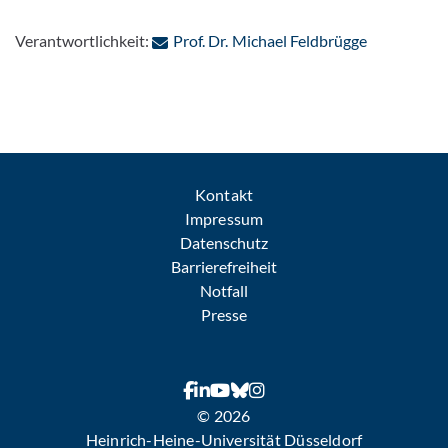
: Per E-Mai
Verantwortlichkeit:
Prof. Dr. Michael Feldbrügge
Kontakt
Impressum
Datenschutz
Barrierefreiheit
Notfall
Presse
© 2026
Heinrich-Heine-Universität Düsseldorf