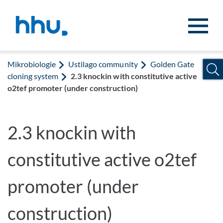
Zum Inhalt springen
Zur Suche springen
Mikrobiologie
Ustilago community
Golden Gate
cloning system
2.3 knockin with constitutive active
o2tef promoter (under construction)
2.3 knockin with
constitutive active o2tef
promoter (under
construction)