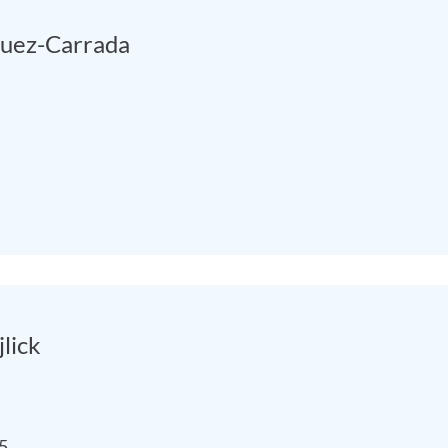
quez-Carrada
jlick
5